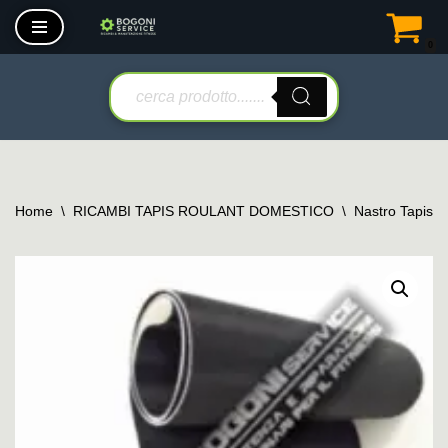
0
Vai
al
contenuto
Home
\
RICAMBI TAPIS ROULANT DOMESTICO
\
Nastro Tapis 