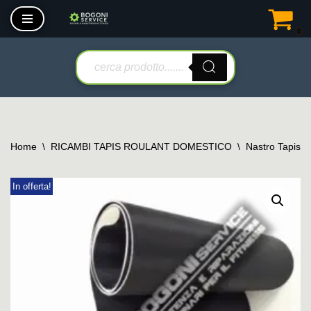
0
Vai
al
contenuto
Home
\
RICAMBI TAPIS ROULANT DOMESTICO
\
Nastro Tapis 
In offerta!