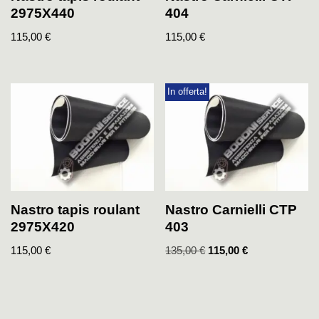
2975X440
404
115,00
€
115,00
€
In offerta!
Nastro tapis roulant
Nastro Carnielli CTP
2975X420
403
115,00
€
135,00
€
115,00
€