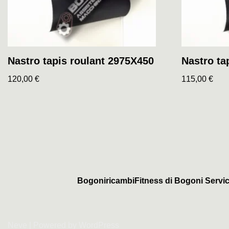
Nastro tapis roulant 2975X450
Nastro ta
120,00
€
115,00
€
BogoniricambiFitness di Bogoni Servic
Neve
| Powered by
WordPress