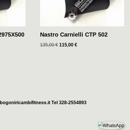
 2975X500
Nastro Carnielli CTP 502
135,00
€
115,00
€
ogoniricambifitness.it Tel 328-2554893