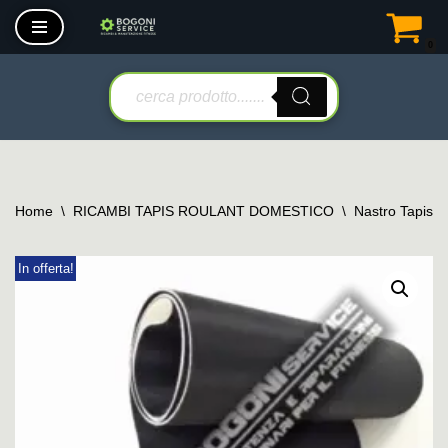
0
Vai
al
contenuto
Home
\
RICAMBI TAPIS ROULANT DOMESTICO
\
Nastro Tapis 
In offerta!