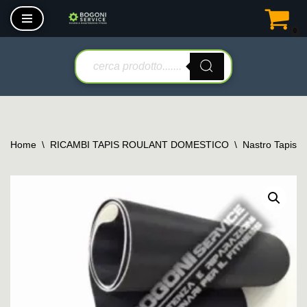
0
Vai
al
contenuto
Home
\
RICAMBI TAPIS ROULANT DOMESTICO
\
Nastro Tapis 