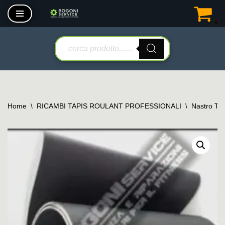
0
Vai
al
contenuto
Home
\
RICAMBI TAPIS ROULANT PROFESSIONALI
\
Nastro Tap