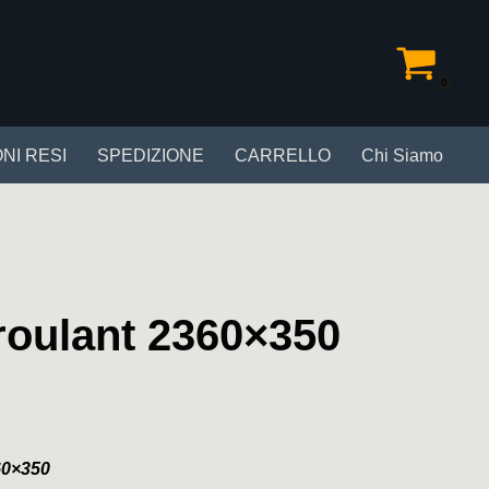
0
NI RESI
SPEDIZIONE
CARRELLO
Chi Siamo
 roulant 2360×350
60×350