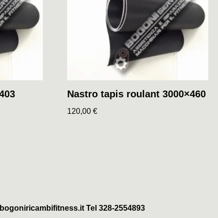
 403
Nastro tapis roulant 3000×460
120,00
€
ogoniricambifitness.it Tel 328-2554893