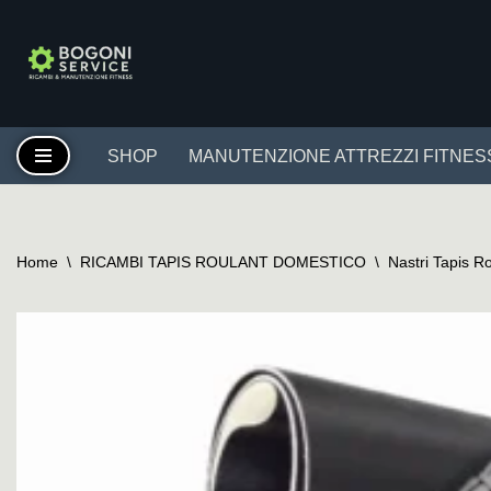
Vai
al
contenuto
SHOP
MANUTENZIONE ATTREZZI FITNES
Home
\
RICAMBI TAPIS ROULANT DOMESTICO
\
Nastri Tapis R