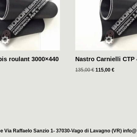
pis roulant 3000×440
Nastro Carnielli CTP
135,00
€
115,00
€
e Via Raffaelo Sanzio 1- 37030-Vago di Lavagno (VR) info@b