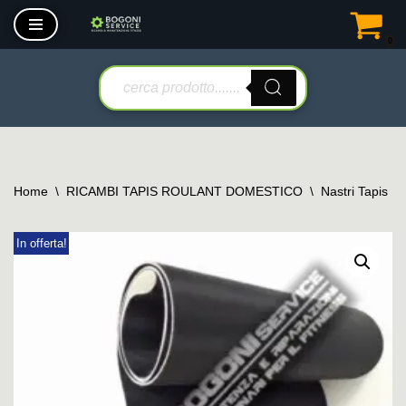
0
Vai
al
contenuto
Home
\
RICAMBI TAPIS ROULANT DOMESTICO
\
Nastri Tapis R
In offerta!