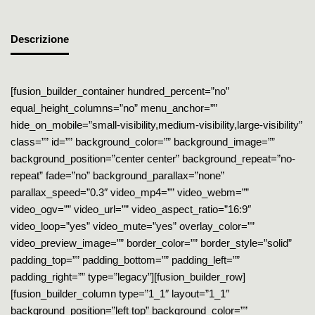
Descrizione
[fusion_builder_container hundred_percent=”no”
equal_height_columns=”no” menu_anchor=””
hide_on_mobile=”small-visibility,medium-visibility,large-visibility”
class=”” id=”” background_color=”” background_image=””
background_position=”center center” background_repeat=”no-
repeat” fade=”no” background_parallax=”none”
parallax_speed=”0.3″ video_mp4=”” video_webm=””
video_ogv=”” video_url=”” video_aspect_ratio=”16:9″
video_loop=”yes” video_mute=”yes” overlay_color=””
video_preview_image=”” border_color=”” border_style=”solid”
padding_top=”” padding_bottom=”” padding_left=””
padding_right=”” type=”legacy”][fusion_builder_row]
[fusion_builder_column type=”1_1″ layout=”1_1″
background_position=”left top” background_color=””