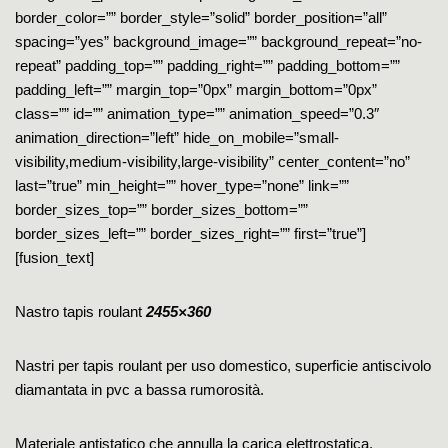
border_color=”” border_style=”solid” border_position=”all”
spacing=”yes” background_image=”” background_repeat=”no-
repeat” padding_top=”” padding_right=”” padding_bottom=””
padding_left=”” margin_top=”0px” margin_bottom=”0px”
class=”” id=”” animation_type=”” animation_speed=”0.3″
animation_direction=”left” hide_on_mobile=”small-
visibility,medium-visibility,large-visibility” center_content=”no”
last=”true” min_height=”” hover_type=”none” link=””
border_sizes_top=”” border_sizes_bottom=””
border_sizes_left=”” border_sizes_right=”” first=”true”]
[fusion_text]
Nastro tapis roulant
2455×360
Nastri per tapis roulant per uso domestico, superficie antiscivolo
diamantata in pvc a bassa rumorosità.
Materiale antistatico che annulla la carica elettrostatica.