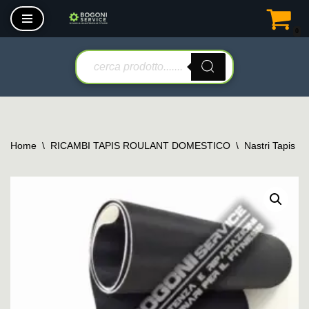
0
Vai
al
contenuto
Home
\
RICAMBI TAPIS ROULANT DOMESTICO
\
Nastri Tapis R