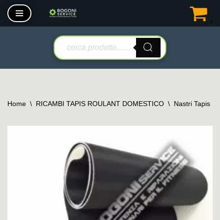
0
Vai
al
contenuto
Home
\
RICAMBI TAPIS ROULANT DOMESTICO
\
Nastri Tapis R