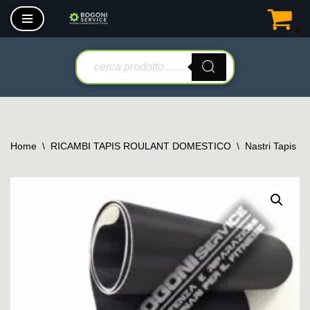
0
Vai
al
contenuto
Home
\
RICAMBI TAPIS ROULANT DOMESTICO
\
Nastri Tapis R