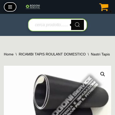
0
Vai
al
contenuto
Home
\
RICAMBI TAPIS ROULANT DOMESTICO
\
Nastri Tapis R