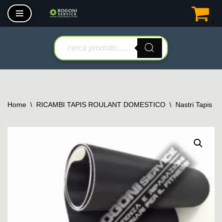
0
Vai
al
contenuto
Home
\
RICAMBI TAPIS ROULANT DOMESTICO
\
Nastri Tapis R