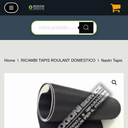
0
Vai
al
contenuto
Home
\
RICAMBI TAPIS ROULANT DOMESTICO
\
Nastri Tapis R