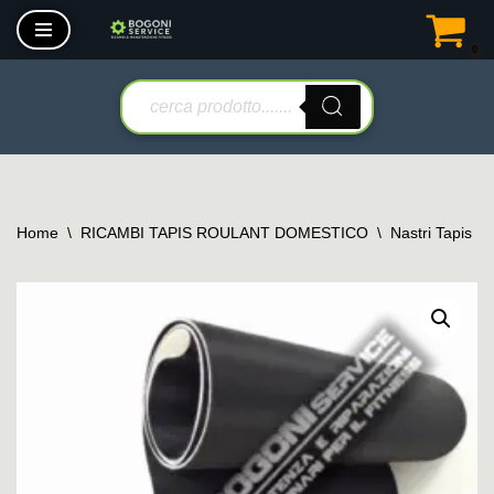
0
Vai
al
contenuto
Home
\
RICAMBI TAPIS ROULANT DOMESTICO
\
Nastri Tapis R