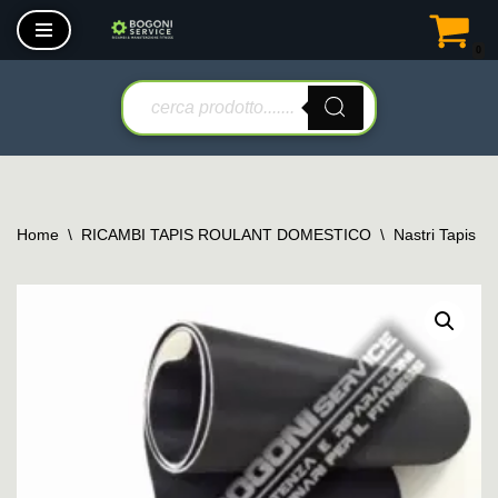
0
Vai
al
contenuto
Home
\
RICAMBI TAPIS ROULANT DOMESTICO
\
Nastri Tapis R