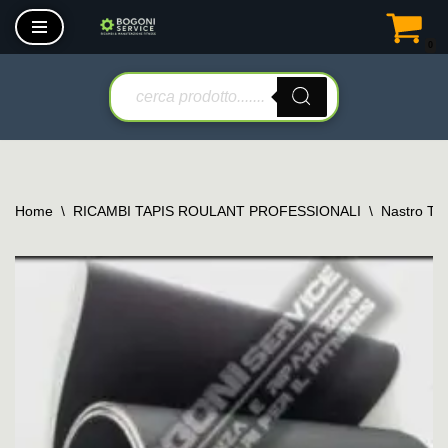
0
Vai
al
contenuto
Home
\
RICAMBI TAPIS ROULANT PROFESSIONALI
\
Nastro Tap