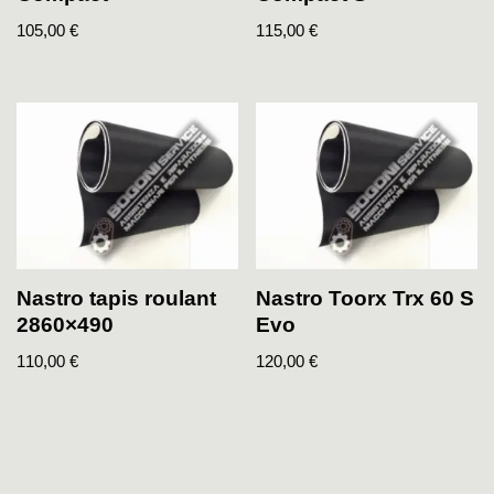
105,00
€
115,00
€
Nastro tapis roulant
Nastro Toorx Trx 60 S
2860×490
Evo
110,00
€
120,00
€