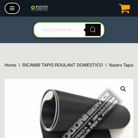
0
Vai
al
contenuto
Home
\
RICAMBI TAPIS ROULANT DOMESTICO
\
Nastro Tapis 