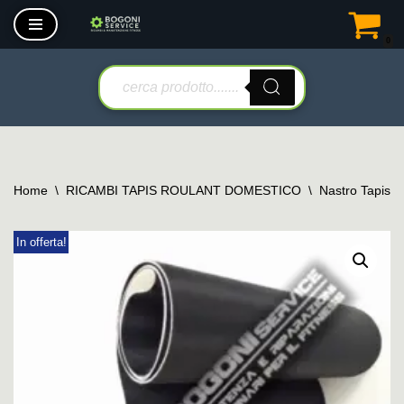
0
Vai
al
contenuto
Home
\
RICAMBI TAPIS ROULANT DOMESTICO
\
Nastro Tapis 
In offerta!