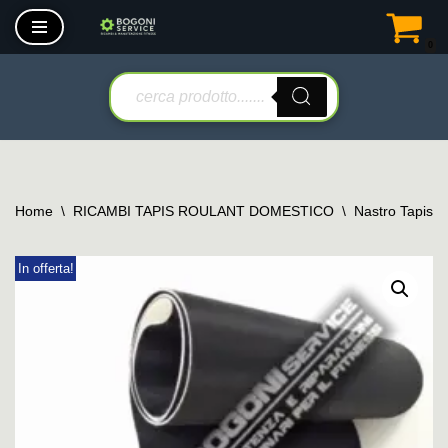
0
Vai
al
contenuto
Home
\
RICAMBI TAPIS ROULANT DOMESTICO
\
Nastro Tapis 
In offerta!