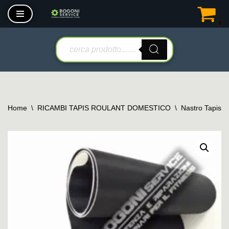
0
Vai
al
contenuto
Home
\
RICAMBI TAPIS ROULANT DOMESTICO
\
Nastro Tapis 