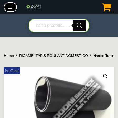
0
Vai
al
contenuto
Home
\
RICAMBI TAPIS ROULANT DOMESTICO
\
Nastro Tapis 
In offerta!