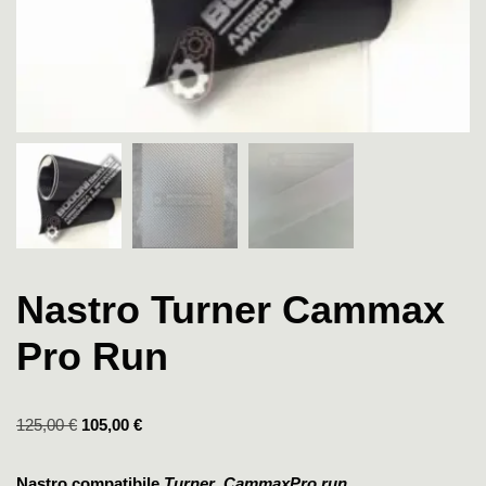
Nastro Turner Cammax
Pro Run
125,00
€
105,00
€
Nastro compatibile
Turner CammaxPro run