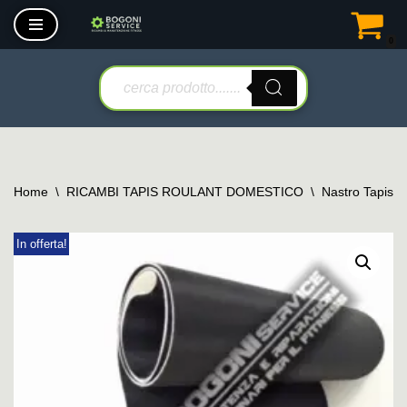
0
Vai
al
contenuto
Home
\
RICAMBI TAPIS ROULANT DOMESTICO
\
Nastro Tapis 
In offerta!