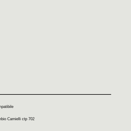
mpatibile
mbio Carnielli ctp 702