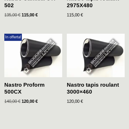
502
2975X480
135,00
€
115,00
€
115,00
€
In offerta!
Nastro Proform
Nastro tapis roulant
500CX
3000×460
140,00
€
120,00
€
120,00
€