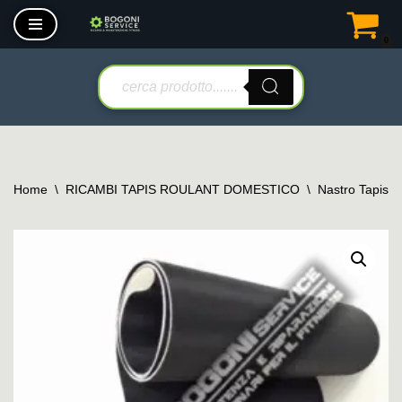
0
Vai
al
contenuto
Home
\
RICAMBI TAPIS ROULANT DOMESTICO
\
Nastro Tapis 