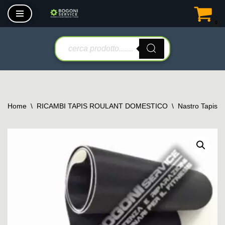
0
Vai
al
contenuto
Home
\
RICAMBI TAPIS ROULANT DOMESTICO
\
Nastro Tapis 