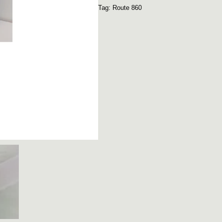
Tag:
Route 860