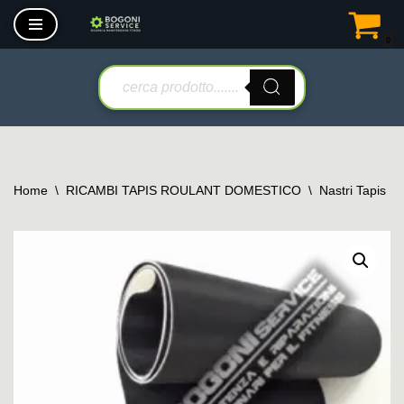
0
Vai
al
contenuto
Home
\
RICAMBI TAPIS ROULANT DOMESTICO
\
Nastri Tapis R