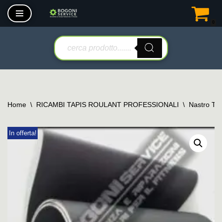
0
Vai
al
contenuto
Home
\
RICAMBI TAPIS ROULANT PROFESSIONALI
\
Nastro Tap
In offerta!