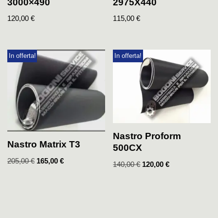
3000×490
2975X440
120,00
€
115,00
€
In offerta!
In offerta!
Nastro Proform
Nastro Matrix T3
500CX
205,00
€
165,00
€
140,00
€
120,00
€