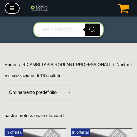
0
Vai
al
contenuto
Home
\
RICAMBI TAPIS ROULANT PROFESSIONALI
\
Nastro Tap
Visualizzazione di 16 risultati
nastro professionale standard
In offerta!
In offerta!