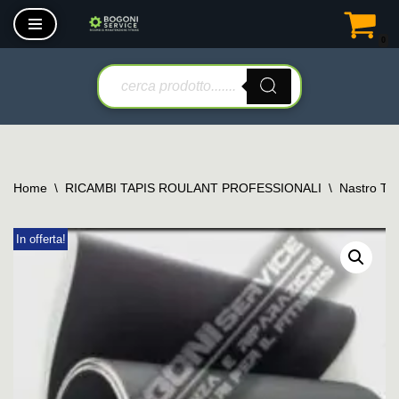
0
Vai
al
contenuto
Home
\
RICAMBI TAPIS ROULANT PROFESSIONALI
\
Nastro Tap
In offerta!