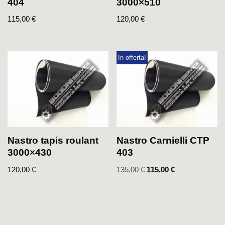
404
3000×510
115,00
€
120,00
€
In offerta!
Nastro tapis roulant
Nastro Carnielli CTP
3000×430
403
120,00
€
135,00
€
115,00
€