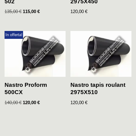
502
2975X450
135,00
€
115,00
€
120,00
€
In offerta!
Nastro Proform
Nastro tapis roulant
500CX
2975X510
140,00
€
120,00
€
120,00
€