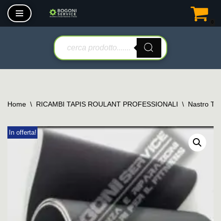
0
Vai
al
contenuto
Home
\
RICAMBI TAPIS ROULANT PROFESSIONALI
\
Nastro Tap
In offerta!