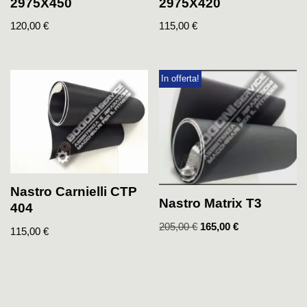
2975X450
2975X420
120,00
€
115,00
€
In offerta!
Nastro Carnielli CTP
Nastro Matrix T3
404
205,00
€
165,00
€
115,00
€