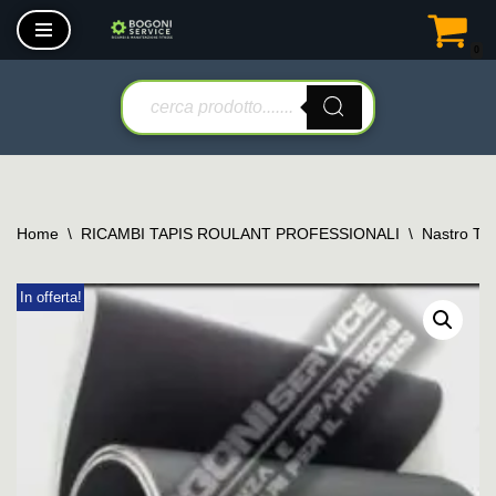
0
Vai
al
contenuto
Home
\
RICAMBI TAPIS ROULANT PROFESSIONALI
\
Nastro Tap
In offerta!